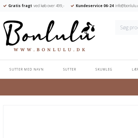
Gratis fragt
ved køb over 499,-
Kundeservice 06-24
info@bonlulu.
SUTTER MED NAVN
SUTTER
SKUMLEG
LÆ
Forside
/
Shop
/
SUTTER
/
BIBS Supreme Silicone Str. 2 - Blossom