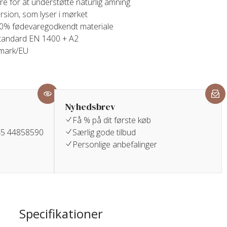
e for at understøtte naturlig amning
rsion, som lyser i mørket
 100% fødevaregodkendt materiale
tandard EN 1400 + A2
nmark/EU
Nyhedsbrev
Få % på dit første køb
+45 44858590
Særlig gode tilbud
Personlige anbefalinger
Specifikationer