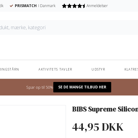
dk
PRISMATCH
I Danmark
Anmeldelser
RINGSTÅRN
AKTIVITETS TAVLER
UDSTYR
KLATRE
Unikke navnesutter - til nedsat pris
Spar op til 50%
SE DE MANGE TILBUD HER
BIBS Supreme Silicon
44,95 DKK