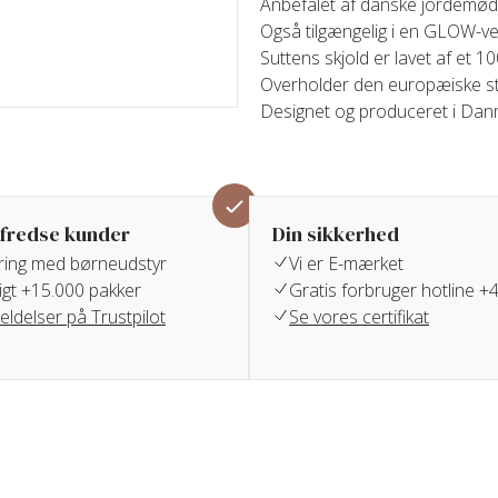
Anbefalet af danske jordemødr
Også tilgængelig i en GLOW-ve
Suttens skjold er lavet af et
Overholder den europæiske s
Designet og produceret i Da
lfredse kunder
Din sikkerhed
aring med børneudstyr
Vi er E-mærket
igt +15.000 pakker
Gratis forbruger hotline 
ldelser på Trustpilot
Se vores certifikat