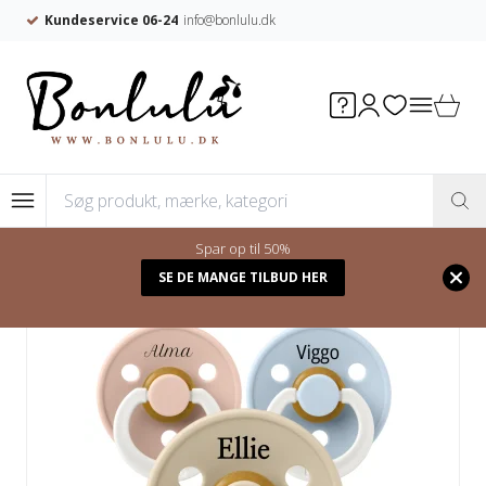
Kundeservice 06-24
info@bonlulu.dk
Spar op til 50%
Forside
/
Shop
/
Sutter med navn
/
FORM
SE DE MANGE TILBUD HER