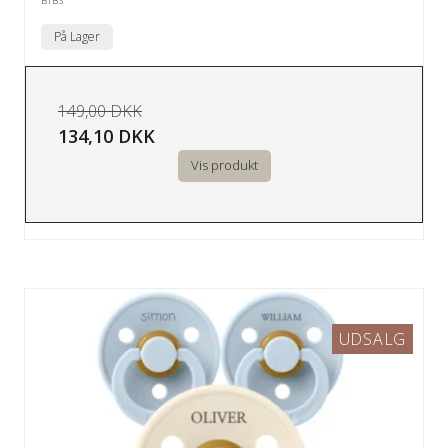
BIBS
På Lager
149,00 DKK
134,10 DKK
Vis produkt
UDSALG