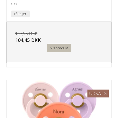
BIBS
På Lager
117,95 DKK
104,45 DKK
Vis produkt
UDSALG