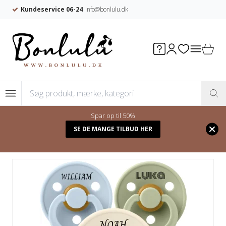
Kundeservice 06-24
info@bonlulu.dk
Spar op til 50%
Forside
/
Shop
/
Sutter med navn
/
SE DE MANGE TILBUD HER
MODELLER