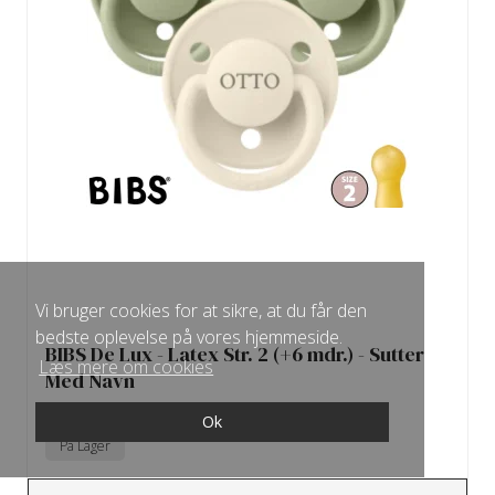
Vi bruger cookies for at sikre, at du får den
bedste oplevelse på vores hjemmeside.
BIBS De Lux - Latex Str. 2 (+6 mdr.) - Sutter
Læs mere om cookies
Med Navn
BIBS
Ok
På Lager