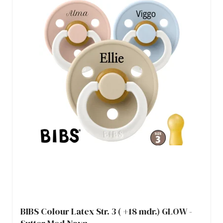
BIBS Colour Latex Str. 3 ( +18 mdr.) GLOW -