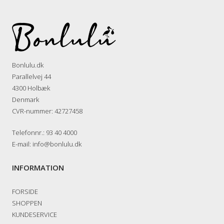
Bonlulu.dk
Parallelvej 44
4300 Holbæk
Denmark
CVR-nummer
:
42727458
Telefonnr.
:
93 40 4000
E-mail
:
info@bonlulu.dk
INFORMATION
FORSIDE
SHOPPEN
KUNDESERVICE