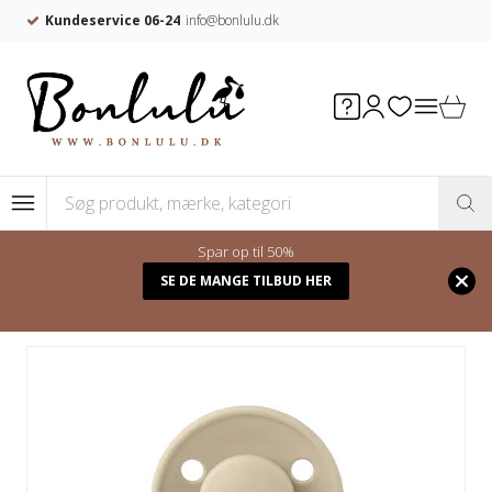
Kundeservice 06-24
info@bonlulu.dk
Spar op til 50%
Forside
/
Shop
/
SUTTER
/
BIBS - De Lux
/
SE DE MANGE TILBUD HER
STØRRELSE 2