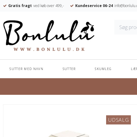
Gratis fragt
ved køb over 499,-
Kundeservice 06-24
info@bonlulu.
SUTTER MED NAVN
SUTTER
SKUMLEG
LÆ
Forside
/
Shop
/
Skumleg
/
SKUMMØBLER
UDSALG