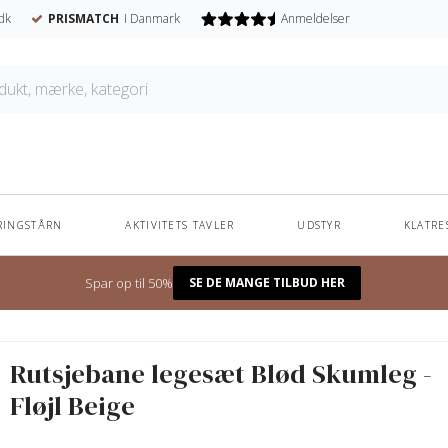
dk
PRISMATCH
I Danmark
Anmeldelser
RINGSTÅRN
AKTIVITETS TAVLER
UDSTYR
KLATRE
Unikke navnesutter - til nedsat pris
Spar op til 50%
SE DE MANGE TILBUD HER
Rutsjebane legesæt Blød Skumleg -
Fløjl Beige