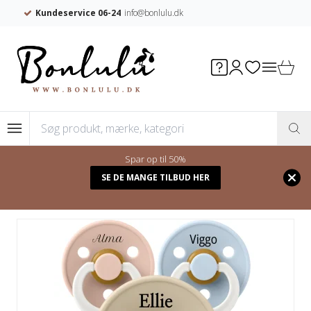
Kundeservice 06-24
info@bonlulu.dk
Spar op til 50%
Forside
/
Shop
/
Sutter med navn
/
SE DE MANGE TILBUD HER
STØRRELSE
/
STR. 3 (18+ MDR)