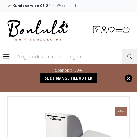
PRISMATCH
I Danmark
Spar op til 50%
Forside
/
Shop
/
Skumleg
/
SE DE MANGE TILBUD HER
Balancepude Skum - Hvid/Blå/Grå
5%