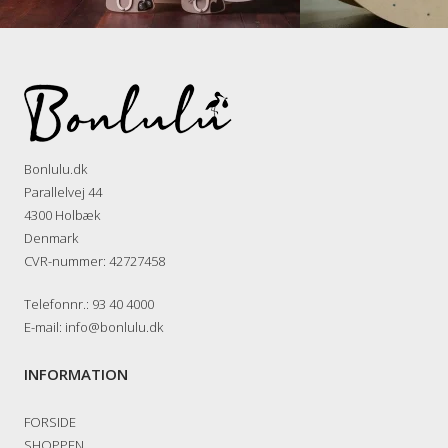
Bonlulu.dk
Parallelvej 44
4300 Holbæk
Denmark
CVR-nummer
:
42727458
Telefonnr.
:
93 40 4000
E-mail
:
info@bonlulu.dk
INFORMATION
FORSIDE
SHOPPEN