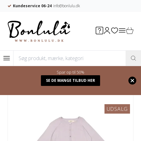
Kundeservice 06-24
info@bonlulu.dk
Spar op til 50%
Forside
/
Shop
/
OVERDELE
SE DE MANGE TILBUD HER
UDSALG