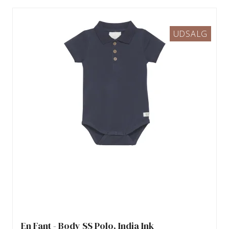
UDSALG
En Fant - Body SS Polo, India Ink