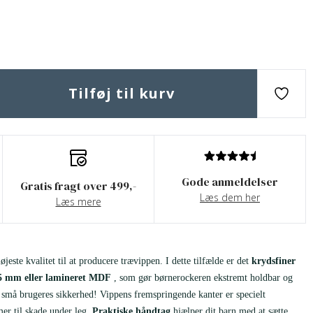
Tilføj til kurv
Gode anmeldelser
Gratis fragt over 499,-
Læs dem her
Læs mere
øjeste kvalitet til at producere trævippen. I dette tilfælde er det
krydsfiner
5 mm eller lamineret MDF
, som gør børnerockeren ekstremt holdbar og
e små brugeres sikkerhed! Vippens fremspringende kanter er specielt
mer til skade under leg.
Praktiske håndtag
hjælper dit barn med at sætte