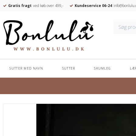
Gratis fragt
ved køb over 499,-
Kundeservice 06-24
info@bonlulu.
SUTTER MED NAVN
SUTTER
SKUMLEG
LÆ
Forside
/
Shop
/
KLATRESTATIV & KLATREBUE
/
Klatrebue - Sort - St