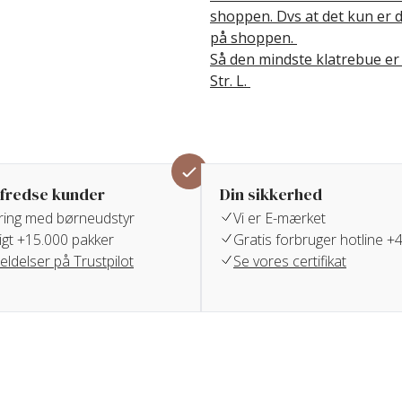
shoppen. Dvs at det kun er d
på shoppen.
Så den mindste klatrebue er 
Str. L.
lfredse kunder
Din sikkerhed
aring med børneudstyr
Vi er E-mærket
igt +15.000 pakker
Gratis forbruger hotline 
ldelser på Trustpilot
Se vores certifikat