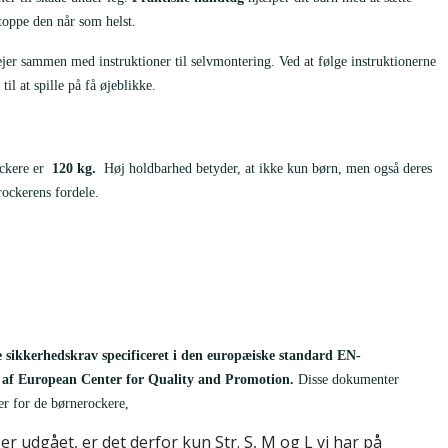
stoppe den når som helst.
ejer sammen med instruktioner til selvmontering. Ved at følge instruktionerne
til at spille på få øjeblikke.
ockere er
120 kg.
Høj holdbarhed betyder, at ikke kun børn, men også deres
rockerens fordele.
e sikkerhedskrav specificeret i den europæiske standard EN-
et af European Center for Quality and Promotion.
Disse dokumenter
der for de børnerockere,
 udgået, er det derfor kun Str. S, M og L vi har på