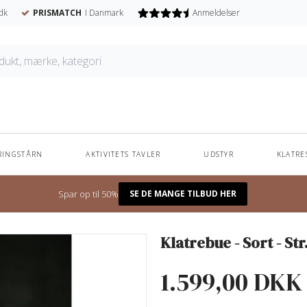
dk
PRISMATCH
I Danmark
Anmeldelser
RINGSTÅRN
AKTIVITETS TAVLER
UDSTYR
KLATRE
Unikke navnesutter - til nedsat pris
Spar op til 50%
SE DE MANGE TILBUD HER
r. L
Klatrebue - Sort - Str
1.599,00 DKK