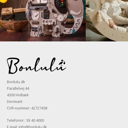
Bonlulu.dk
Parallelvej 44
4300 Holbæk
Denmark
CVR-nummer
:
42727458
Telefonnr.
:
93 40 4000
E-mail
:
info@bonlulu.dk