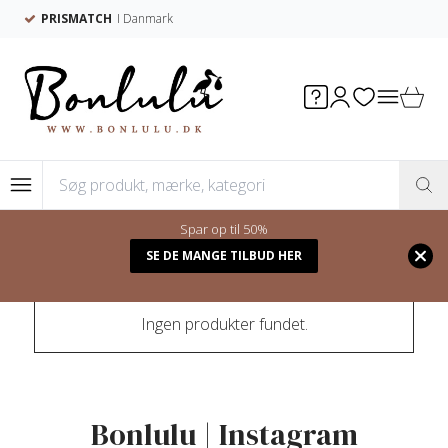
PRISMATCH
I Danmark
Spar op til 50%
Forside
/
Shop
/
BØRNECYKLER
SE DE MANGE TILBUD HER
Ingen produkter fundet.
Bonlulu | Instagram